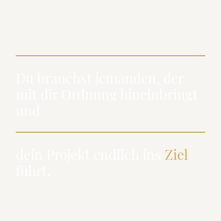
Du brauchst nicht noch
mehr Ideen.
Du brauchst jemanden, der
mit dir Ordnung hineinbringt
und
dein Projekt endlich ins
Ziel
führt.
Genau hier komme ich ins Spiel.
Ich unterstütze nicht nur bei der Technik.
Ich bringe Struktur in komplexe Inhalte, denke Prozesse mit