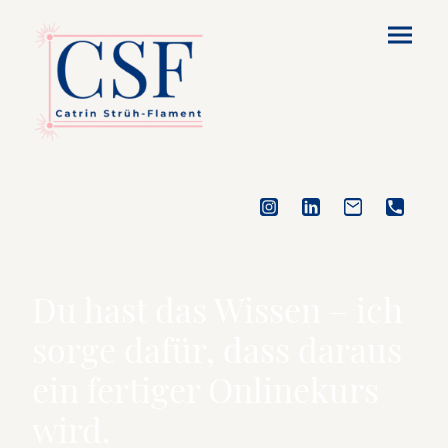
Du hast das Wissen – ich
sorge dafür, dass daraus
ein fertiger Onlinekurs
wird.